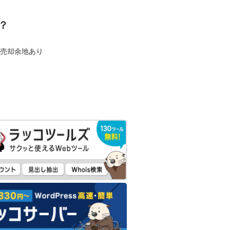
？
も売却余地あり